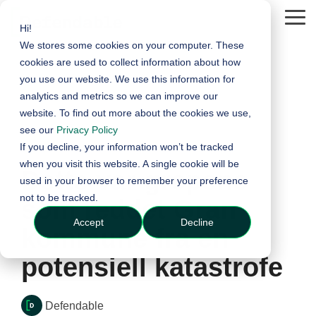
Skip
to
Tog
Hi!
the
Me
We stores some cookies on your computer. These
main
content.
cookies are used to collect information about how
you use our website. We use this information for
analytics and metrics so we can improve our
website. To find out more about the cookies we use,
see our
Privacy Policy
If you decline, your information won’t be tracked
5 MIN READ
when you visit this website. A single cookie will be
Dette var grepene
used in your browser to remember your preference
not to be tracked.
som reddet Gran
Accept
Decline
kommune fra en
potensiell katastrofe
Defendable