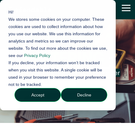
Skip
to
Tog
Hi!
the
Me
We stores some cookies on your computer. These
main
content.
cookies are used to collect information about how
you use our website. We use this information for
HENDELSES
analytics and metrics so we can improve our
website. To find out more about the cookies we use,
HÅNDTERING
see our
Privacy Policy
If you decline, your information won’t be tracked
when you visit this website. A single cookie will be
Vi er klare til å hjelpe når du trenger
used in your browser to remember your preference
det som mest
not to be tracked.
Accept
Decline